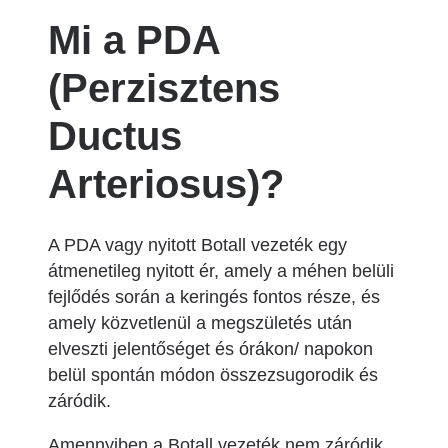
Mi a PDA
(Perzisztens
Ductus
Arteriosus)?
A PDA vagy nyitott Botall vezeték egy
átmenetileg nyitott ér, amely a méhen belüli
fejlődés során a keringés fontos része, és
amely közvetlenül a megszületés után
elveszti jelentőséget és órákon/ napokon
belül spontán módon összezsugorodik és
záródik.
Amennyiben a Botall vezeték nem záródik