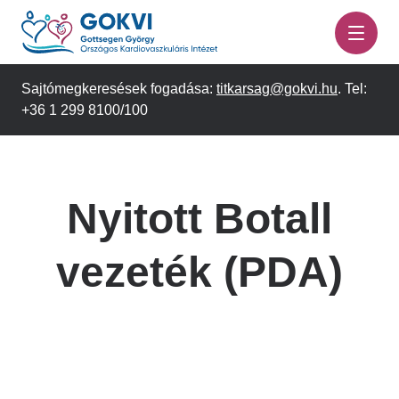
Ugrás
a
tartalomra
Sajtómegkeresések fogadása:
titkarsag@gokvi.hu
. Tel:
+36 1 299 8100/100
Nyitott Botall
vezeték (PDA)