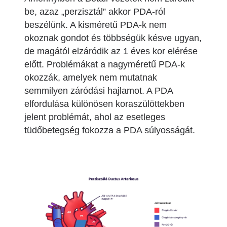
be, azaz „perzisztál” akkor PDA-ról
beszélünk. A kisméretű PDA-k nem
okoznak gondot és többségük késve ugyan,
de magától elzáródik az 1 éves kor elérése
előtt. Problémákat a nagyméretű PDA-k
okozzák, amelyek nem mutatnak
semmilyen záródási hajlamot. A PDA
elfordulása különösen koraszülöttekben
jelent problémát, ahol az esetleges
tüdőbetegség fokozza a PDA súlyosságát.
Image