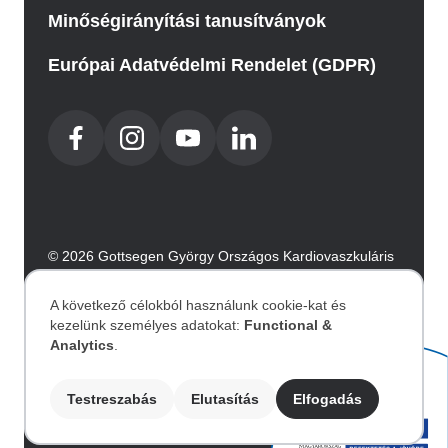
Minőségirányítási tanusítványok
Európai Adatvédelmi Rendelet (GDPR)
© 2026 Gottsegen György Országos Kardiovaszkuláris
Intézet. Minden jog fenntartva.
Az oldalt az Integral Vision készítette.
A következő célokból használunk cookie-kat és
kezelünk személyes adatokat:
Functional &
Személyes
Analytics
.
Akadálymentesítési nyilatkozat
adatok
Testreszabás
Elutasítás
Elfogadás
Image