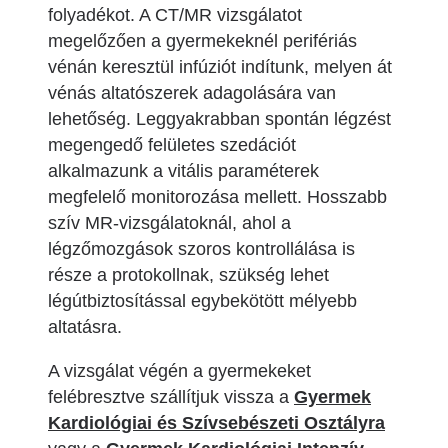
folyadékot. A CT/MR vizsgálatot
megelőzően a gyermekeknél perifériás
vénán keresztül infúziót indítunk, melyen át
vénás altatószerek adagolására van
lehetőség. Leggyakrabban spontán légzést
megengedő felületes szedációt
alkalmazunk a vitális paraméterek
megfelelő monitorozása mellett. Hosszabb
szív MR-vizsgálatoknál, ahol a
légzőmozgások szoros kontrollálása is
része a protokollnak, szükség lehet
légútbiztosítással egybekötött mélyebb
altatásra.
A vizsgálat végén a gyermekeket
felébresztve szállítjuk vissza a
Gyermek
Kardiológiai és Szívsebészeti Osztályra