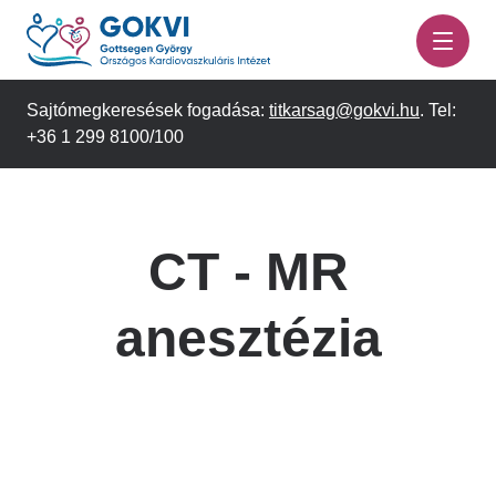
Ugrás
a
tartalomra
Sajtómegkeresések fogadása:
titkarsag@gokvi.hu
. Tel:
+36 1 299 8100/100
CT - MR
anesztézia