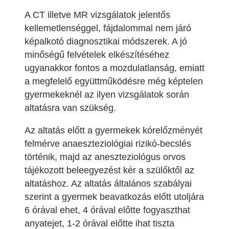
A CT illetve MR vizsgálatok jelentős
kellemetlenséggel, fájdalommal nem járó
képalkotó diagnosztikai módszerek. A jó
minőségű felvételek elkészítéséhez
ugyanakkor fontos a mozdulatlanság, emiatt
a megfelelő együttműködésre még képtelen
gyermekeknél az ilyen vizsgálatok során
altatásra van szükség.
Az altatás előtt a gyermekek kórelőzményét
felmérve anaeszteziológiai rizikó-becslés
történik, majd az aneszteziológus orvos
tájékozott beleegyezést kér a szülőktől az
altatáshoz. Az altatás általános szabályai
szerint a gyermek beavatkozás előtt utoljára
6 órával ehet, 4 órával előtte fogyaszthat
anyatejet, 1-2 órával előtte ihat tiszta