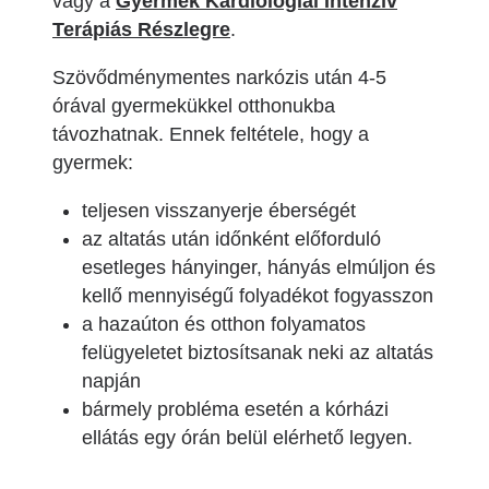
vagy a
Gyermek Kardiológiai Intenzív
Terápiás Részlegre
.
Szövődménymentes narkózis után 4-5
órával gyermekükkel otthonukba
távozhatnak. Ennek feltétele, hogy a
gyermek:
teljesen visszanyerje éberségét
az altatás után időnként előforduló
esetleges hányinger, hányás elmúljon és
kellő mennyiségű folyadékot fogyasszon
a hazaúton és otthon folyamatos
felügyeletet biztosítsanak neki az altatás
napján
bármely probléma esetén a kórházi
ellátás egy órán belül elérhető legyen.