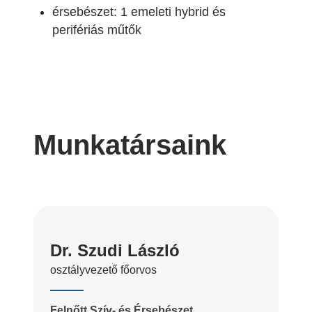
érsebészet: 1 emeleti hybrid és
perifériás műtők
Munkatársaink
Dr. Szudi László
osztályvezető főorvos
Felnőtt Szív- és Érsebészet