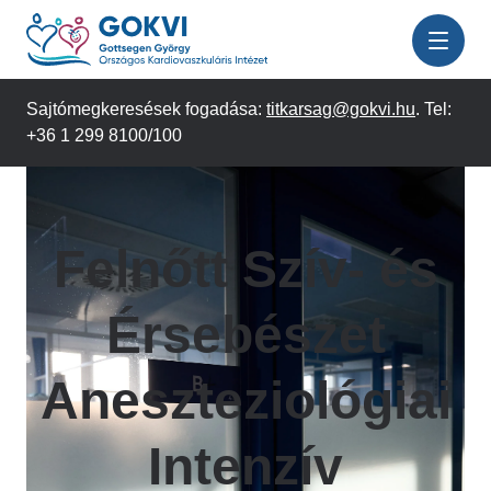
Ugrás
a
tartalomra
Sajtómegkeresések fogadása:
titkarsag@gokvi.hu
. Tel:
+36 1 299 8100/100
Felnőtt Szív- és
Érsebészet
Aneszteziológiai
Intenzív