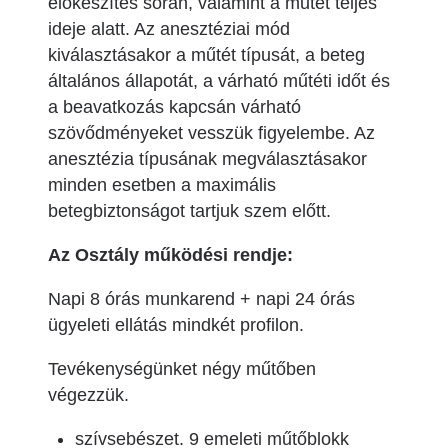
előkészítés során, valamint a műtét teljes
ideje alatt. Az anesztéziai mód
kiválasztásakor a műtét típusát, a beteg
általános állapotát, a várható műtéti időt és
a beavatkozás kapcsán várható
szövődményeket vesszük figyelembe. Az
anesztézia típusának megválasztásakor
minden esetben a maximális
betegbiztonságot tartjuk szem előtt.
Az Osztály működési rendje:
Napi 8 órás munkarend + napi 24 órás
ügyeleti ellátás mindkét profilon.
Tevékenységünket négy műtőben
végezzük.
szívsebészet. 9 emeleti műtőblokk