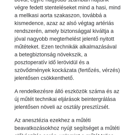
végre fedett stenteléseket mind a hasi, mind
a mellkasi aorta szakaszon, továbbá a
kismedence, azaz az alsó végtag artériás
rendszerén, amely biztonsággal kiváltja a
jóval nagyobb megterhelést jelentő nyitott
műtéteket. Ezen technikák alkalmazásával
a betegbiztonság növekszik, a
posztoperatív idő lerövidül és a
szövődmények kockázata (fertőzés, vérzés)
jelentősen csökkenthető.
A rendelkezésre álló eszközök száma és az
új műtét technikai eljárások beintergrálása
jelentősen növeli az osztály presztízsét.
Az anesztézia ezekhez a műtéti
beavatkozásokhoz nyújt segítséget a műtéti