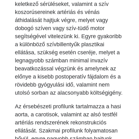
keletkező sérüléseket, valamint a szív
koszorúsereinek artériás és vénás
áthidalását hajtjuk végre, melyet vagy
dobogó szíven vagy szív-tüdő motor
segítségével vitelezünk ki. Egyre gyakoribb
a különböző szívbillentyűk plasztikai
ellátása, szükség esetén cseréje, melyet a
legnagyobb számban minimal invazív
beavatkozással végzünk és amelynek az
előnye a kisebb postoperatív fájdalom és a
rövidebb gyógyulási idő, valamint nem
utolsó sorban az alacsonyabb költségigény.
Az érsebészeti profilunk tartalmazza a hasi
aorta, a carotisok, valamint az alsó testfél
artériás rendszerének rekonstrukciós
ellátását. Szakmai profilunk folyamatosan
bővül, egyre nagyobb számban hajtunk