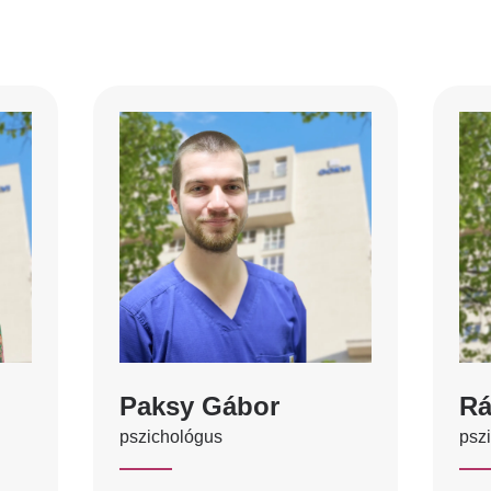
Paksy Gábor
Rá
pszichológus
psz