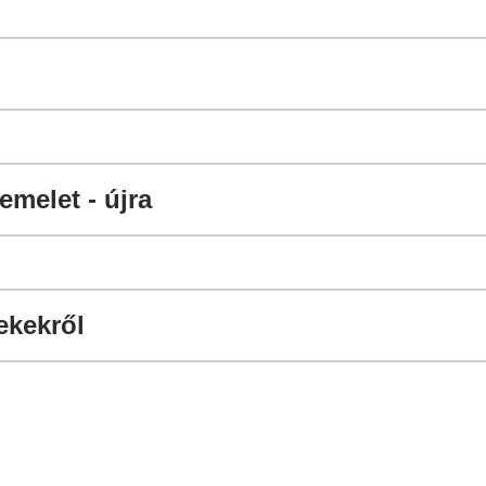
melet - újra
ekekről