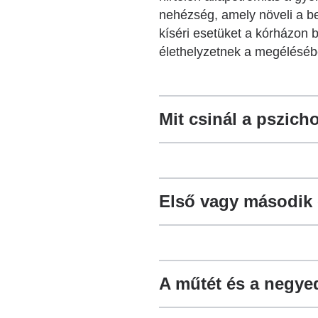
nehézség, amely növeli a ben
kíséri esetüket a kórházon 
élethelyzetnek a megéléséb
Mit csinál a pszic
Első vagy második 
A műtét és a negye