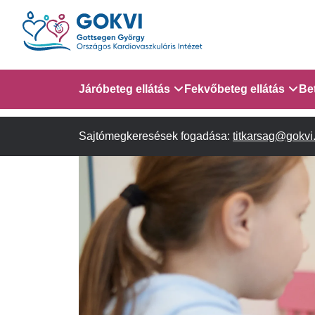
Ugrás
a
tartalomra
Domain
Járóbeteg ellátás
Fekvőbeteg ellátás
Be
menu
Sajtómegkeresések fogadása:
Járóbeteg Információk
Gyermek Szív- és Ér
titkarsag@gokvi
AITO - 4. em.
for
Szakambulanciák
Gyermek Kardiológiai 
em.
GOKVI
Gyermek Kardiológiai
(main
Szívsebészeti Osztály
child)