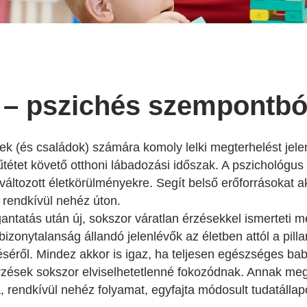
Betegtájékoztatók
Patika ügyeleti link Pest
vármegyére vonatkozóan
Látogatóknak
Egészségértés
Az ép szív és betegségeinek
 – pszichés szempontbó
atlasza
Nemzeti szívinfarktus regiszter
k (és családok) számára komoly lelki megterhelést jele
 műtétet követő otthoni lábadozási időszak. A pszichológus
változott életkörülményekre. Segít belső erőforrásokat ak
 rendkívül nehéz úton.
antatás után új, sokszor váratlan érzésekkel ismerteti m
izonytalanság állandó jelenlévők az életben attól a pill
séről. Mindez akkor is igaz, ha teljesen egészséges ba
rzések sokszor elviselhetetlenné fokozódnak. Annak meg
 rendkívül nehéz folyamat, egyfajta módosult tudatállapo