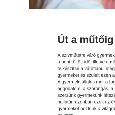
Út a műtőig
A szívműtétre váró gyermeke
a bent töltött idő, illetve a
felkészítse a váratlanul meg
gyermeket és szüleit ezen a
A gyermekvállalás már a fog
aggodalom, a szorongás, a b
szerzünk gyermekünk létezé
hallatán azonban ezek az é
gyermeket hoztunk a világra,