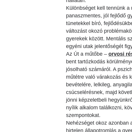
hallatán.
Különbséget kell tennünk a 
panaszmentes, jól fejlődő 
tünetekkel bíró, fejlődésük
változást okozó problémakör
gyerekek között. Mentális 
egyéni utak jelentőségét fi
Az Út a műtőbe –
orvosi ré
bent tartózkodás körülménye
jósolható számáról. A pszic
műtétre való várakozás és k
bevételére, lelkileg, anyagi
csúcselérésnek, majd követke
jönni képzeletbeli hegyünkr
nyílik alkalom találkozni, k
szempontokat.
Nehézséget okoz azonban a 
hirtelen állapotromlás a gye