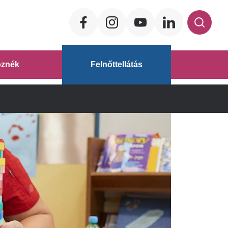
Social
ég
znék
Felnőttellátás
áz