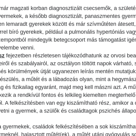
már magzati korban diagnosztizált csecsemők, a születés
gyermekek, a később diagnosztizált, panaszmentes gyerm
ben lemaradt gyerekek között és már szívműtéten átesett
rel bíró gyerekek, például a pulmonális hypertóniás vagy
szempontból mindegyik betegcsoport más támogatást igén
gyelembe venni.
sz
fejezetben részletesen tájékozódhatunk az orvosi be
iről és szabályairól, az osztályon töltött napok várható
hés körülmények útját ugyanezen leírás mentén mutatjuk 
észülés, a műtét és a lábadozás olyan, mint a hegymászá
lag és fizikailag egyaránt, majd meg kell mászni azt. A mű
zik a rendkívül fontos és lelkileg kiemelten megterhelő 
ől. A felkészítésben van egy kiszámítható rész, amikor 
övetni a gyermek, a szülők és családtagok pszichés állap
gyermekek, családok felkészítésében a sok kiszámíthat
rmeknél, halasztott műtét(ek), a műtét utáni gyógyulás so