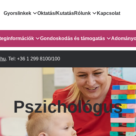
Domain
Gyorslinkek
Oktatás/Kutatás
Rólunk
Kapcsolat
menu
Járóbeteg Irányítási Rendszer
Bemutatkozás/vezetős
teginformációk
Gondoskodás és támogatás
Adományo
for
Országos Online Várólista
Rendezvényeink
Rendszer
sebészet
.hu
Orvosaink
. Tel: +36 1 299 8100/100
Gyermekeknek és szüleiknek
Híreink
GOKVI
EESZT - Egészségablak
Vizsgálatok/Beavatkozások
Pszichológusok
Dolgozz a GOKVI-ban!
ITR - 3.
EESZT - Információs portál
(alt)
Leletek és laboreredmények
Gyógytornászok
Pályázatok
lekérése
Sürgősségi ügyeletkereső
Szociális munkás
Egészségfejlesztő kórh
 és
Pszichológus
Egészségügyi dokumentáció
Egységes alapellátási ügyeleti
 1-2. em.
Kórházpedagógia
Közérdekű adatok
kikérő lap
rendszer
Gyógyszertár
Anyaszállás/Családbarát ellátás
Háziorvosi körzetek Pest
a Gyermekszív Központban
vármegyére vonatkozóan