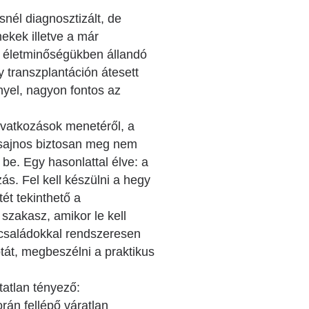
nél diagnosztizált, de
ekek illetve a már
, életminőségükben állandó
 transzplantáción átesett
yel, nagyon fontos az
avatkozások menetéről, a
, sajnos biztosan meg nem
be. Egy hasonlattal élve: a
s. Fel kell készülni a hegy
tét tekinthető a
szakasz, amikor le kell
a családokkal rendszeresen
otát, megbeszélni a praktikus
atlan tényező:
rán fellépő váratlan