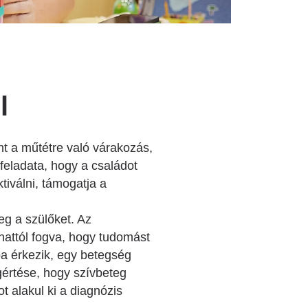
l
nt a műtétre való várakozás,
 feladata, hogy a családot
tiválni, támogatja a
eg a szülőket. Az
anattól fogva, hogy tudomást
ba érkezik, egy betegség
értése, hogy szívbeteg
t alakul ki a diagnózis