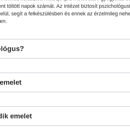
t töltött napok számát. Az Intézet biztosít pszichológus
belül, segít a felkészülésben és ennek az érzelmileg n
en.
hológus?
emelet
dik emelet