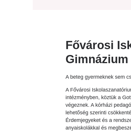
Fővárosi Is
Gimnázium
A beteg gyermeknek sem cso
A Fővárosi Iskolaszanatóri
intézményben, köztük a Gott
végeznek. A kórházi pedagóg
lehetőség szerinti csökkent
Érdemjegyeket és a rendszer
anyaiskolákkal és megbeszél