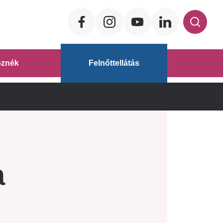
Social
ég
znék
Felnőttellátás
áz
a