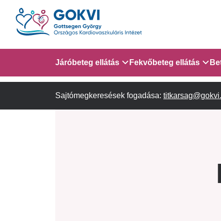
Ugrás
a
tartalomra
Domain
Járóbeteg ellátás
Fekvőbeteg ellátás
Be
menu
Sajtómegkeresések fogadása:
Járóbeteg Információk
Gyermek Szív- és Ér
titkarsag@gokvi
AITO - 4. em.
for
Szakambulanciák
Gyermek Kardiológiai 
em.
GOKVI
Gyermek Kardiológiai
(main
Szívsebészeti Osztály
child)