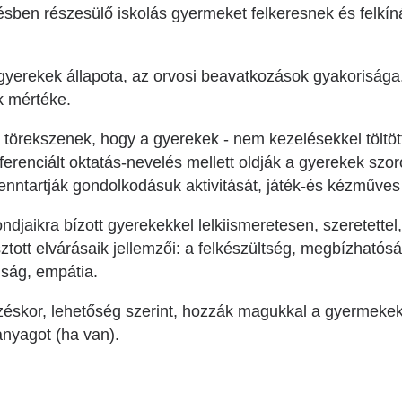
ésben részesülő iskolás gyermeket felkeresnek és felkíná
gyerekek állapota, az orvosi beavatkozások gyakorisága
k mértéke.
törekszenek, hogy a gyerekek - nem kezelésekkel töltött
ferenciált oktatás-nevelés mellett oldják a gyerekek szo
fenntartják gondolkodásuk aktivitását, játék-és kézműves
ndjaikra bízott gyerekekkel lelkiismeretesen, szeretettel
ott elvárásaik jellemzői: a felkészültség, megbízhatós
ság, empátia.
zéskor, lehetőség szerint, hozzák magukkal a gyermekek
nanyagot (ha van).