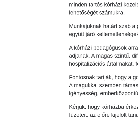
minden tartós kórházi kezel
lehetőségét számukra.
Munkájuknak határt szab a 
együtt járó kellemetlensége
A kórházi pedagógusok arra 
adjanak. A magas szintű, dif
hospitalizációs ártalmakat, 
Fontosnak tartják, hogy a go
A magukkal szemben támaszt
igényesség, emberközpontú
Kérjük, hogy kórházba érke
füzeteit, az előre kijelölt ta