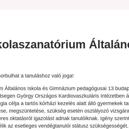
Betegtájékoztatók
Patika ügyeleti link Pest
vármegyére vonatkozóan
Látogatóknak
Egészségértés
Az ép szív és betegségeinek
kolaszanatórium Általán
atlasza
Nemzeti szívinfarktus regiszter
rbulhat a tanuláshoz való joga!
um Általános Iskola és Gimnázium pedagógusai 13 buda
segen György Országos Kardiovaszkuláris Intézetben ágy
ia célja a tartós kórházi kezelés alatt álló gyermekek 
ése, megszüntetése, szükség esetén osztályozó vizsgára 
es oktatásról igazolást adnak tanulóiknak. Igény szerint
ik az esetleges vendégtanulói státusz szükségességét. 