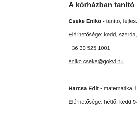
A kórházban tanít
Cseke Enikő -
tanító, fejl
Elérhetősége: kedd, szerda,
+36 30 525 1001
eniko.cseke@gokvi.hu
Harcsa Edit -
matematika, i
Elérhetősége: hétfő, kedd 9