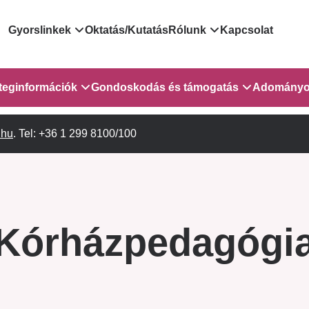
Domain
Gyorslinkek
Oktatás/Kutatás
Rólunk
Kapcsolat
menu
Járóbeteg Irányítási Rendszer
Bemutatkozás/vezetős
teginformációk
Gondoskodás és támogatás
Adományo
for
Országos Online Várólista
Rendezvényeink
Rendszer
sebészet
.hu
Orvosaink
. Tel: +36 1 299 8100/100
Gyermekeknek és szüleiknek
Híreink
GOKVI
EESZT - Egészségablak
Vizsgálatok/Beavatkozások
Pszichológusok
Dolgozz a GOKVI-ban!
ITR - 3.
EESZT - Információs portál
(alt)
Leletek és laboreredmények
Gyógytornászok
Pályázatok
lekérése
Sürgősségi ügyeletkereső
Szociális munkás
Egészségfejlesztő kórh
 és
Kórházpedagógi
Egészségügyi dokumentáció
Egységes alapellátási ügyeleti
 1-2. em.
Kórházpedagógia
Közérdekű adatok
kikérő lap
rendszer
Gyógyszertár
Anyaszállás/Családbarát ellátás
Háziorvosi körzetek Pest
a Gyermekszív Központban
vármegyére vonatkozóan