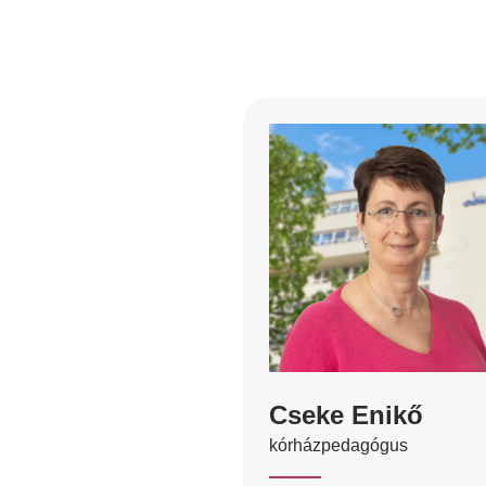
Cseke Enikő
kórházpedagógus