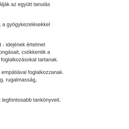
lják az együtt tanulás
, a gyógykezelésekkel
 - idejének értelmet
rongásait, csökkentik a
 foglalkozásokat tartanak.
, empátiával foglalkozzanak.
ág, rugalmasság,
 legfontosabb tankönyveit,