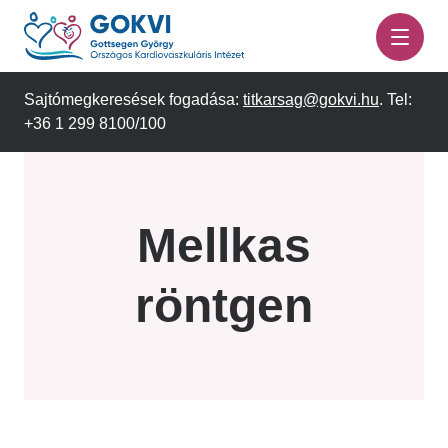
Ugrás
a
tartalomra
Sajtómegkeresések fogadása:
titkarsag@gokvi.hu
. Tel:
+36 1 299 8100/100
Mellkas
röntgen