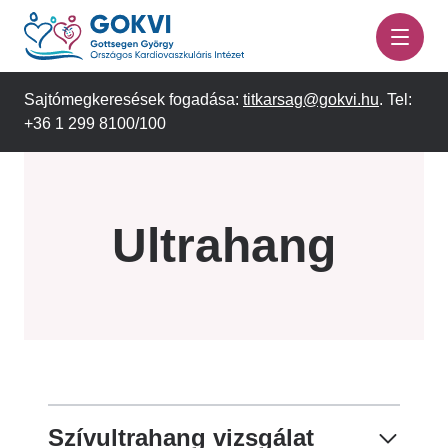
Ugrás
a
tartalomra
Sajtómegkeresések fogadása:
titkarsag@gokvi.hu
. Tel:
+36 1 299 8100/100
Ultrahang
Szívultrahang vizsgálat