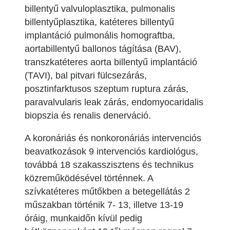
billentyű valvuloplasztika, pulmonalis
billentyűplasztika, katéteres billentyű
implantáció pulmonális homograftba,
aortabillentyű ballonos tágítása (BAV),
transzkatéteres aorta billentyű implantáció
(TAVI), bal pitvari fülcsezárás,
posztinfarktusos szeptum ruptura zárás,
paravalvularis leak zárás, endomyocaridalis
biopszia és renalis denerváció.
A koronáriás és nonkoronáriás intervenciós
beavatkozások 9 intervenciós kardiológus,
továbbá 18 szakasszisztens és technikus
közreműködésével történnek. A
szívkatéteres műtőkben a betegellátás 2
műszakban történik 7- 13, illetve 13-19
óráig, munkaidőn kívül pedig