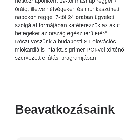
hétköznaponként 19-től másnap reggel 7
óráig, illetve hétvégeken és munkaszüneti
napokon reggel 7-től 24 órában ügyeleti
szolgálat formájában katéterezzük az akut
betegeket az ország egész területéről.
Részt veszünk a budapesti ST-elevációs
miokardiális infarktus primer PCI-vel történő
szervezett ellátási programjában
Beavatkozásaink