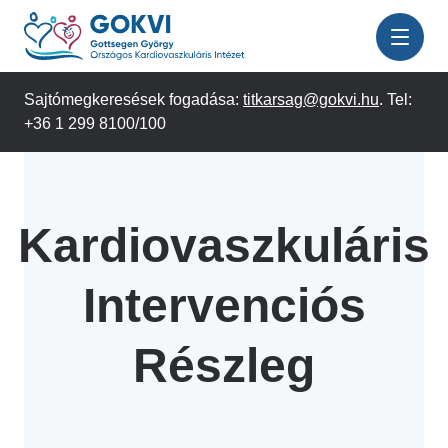
Ugrás
a
tartalomra
Sajtómegkeresések fogadása:
titkarsag@gokvi.hu
. Tel:
+36 1 299 8100/100
Kardiovaszkuláris
Intervenciós
Részleg