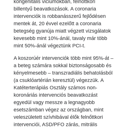
kongenitális viciumokban, felnőttkori
billentyű beavatkozások. A coronaria
intervenciók is robbanásszerű fejlődésen
mentek át, 20 évvel ezelőtt a coronaria
betegség gyanúja miatt végzett vizsgálatok
kevesebb mint 10%-ánál, tavaly már több
mint 50%-ánál végeztünk PCI-t.
A koszorúér intervenciók több mint 95%-át –
a beteg számára sokkal biztonságosabb és
kényelmesebb – transzradiális behatolásból
(a csuklóartérián keresztül) végezzük. A
Katéterterápiás Osztály számos non-
koronáriás intervenciós beavatkozást
egyedül vagy messze a legnagyobb
esetszámban végez az országban, mint
veleszületett szívhibával élők felnőttkori
intervenciói, ASD/PFO zárás, mitrális