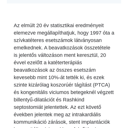
Az elmúlt 20 év statisztikai eredményeit
elemezve megállapíthatjuk, hogy 1997 óta a
szívkatéteres esetszámok látványosan
emelkednek. A beavatkozások összetétele
is jelentős változáson ment keresztül, 20
évvel ezelőtt a katéterterápiás
beavatkozások az összes esetszám
kevesebb mint 10%-át tették ki, és ezek
szinte kizárólag koszorúér tágítást (PTCA)
és kongenitális viciumos betegeknél végzett
billentyű-dilatációt és Rashkind
septostomiát jelentettek. Az ezt követő
években jelentek meg az intrakardiális
kommunikáció zárások, stent implantációk