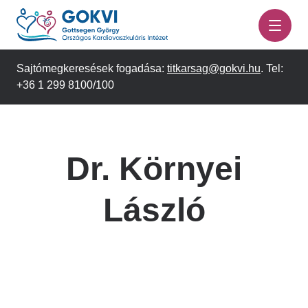
Ugrás
a
tartalomra
Sajtómegkeresések fogadása:
titkarsag@gokvi.hu
. Tel:
+36 1 299 8100/100
Dr. Környei
László