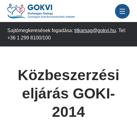
Ugrás
a
tartalomra
Sajtómegkeresések fogadása:
titkarsag@gokvi.hu
. Tel:
+36 1 299 8100/100
Közbeszerzési
eljárás GOKI-
2014