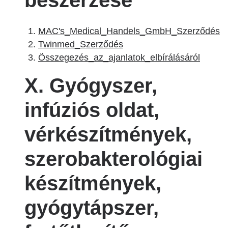
beszerzése
MAC's_Medical_Handels_GmbH_Szerződés
Twinmed_Szerződés
Összegezés_az_ajanlatok_elbírálásáról
X. Gyógyszer,
infúziós oldat,
vérkészítmények,
szerobakterológiai
készítmények,
gyógytápszer,