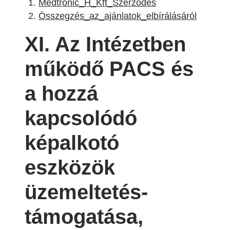
Medtronic_H_Kft_Szerződés
Összegzés_az_ajánlatok_elbírálásáról
XI. Az Intézetben
működő PACS és
a hozzá
kapcsolódó
képalkotó
eszközök
üzemeltetés-
támogatása,