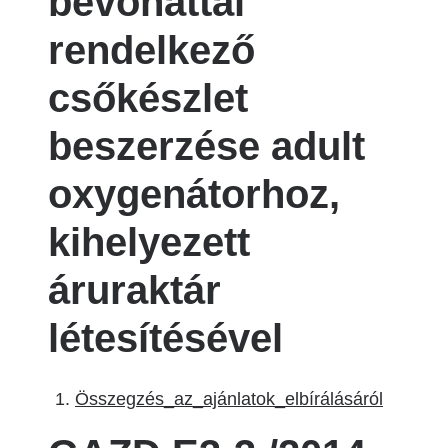
bevonattal
rendelkező
csőkészlet
beszerzése adult
oxygenátorhoz,
kihelyezett
áruraktár
létesítésével
Összegzés_az_ajánlatok_elbírálásáról