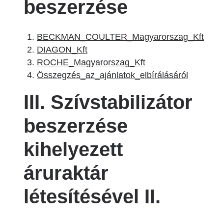
beszerzése
BECKMAN_COULTER_Magyarorszag_Kft
DIAGON_Kft
ROCHE_Magyarorszag_Kft
Összegzés_az_ajánlatok_elbírálásáról
III. Szívstabilizátor
beszerzése
kihelyezett
áruraktár
létesítésével II.