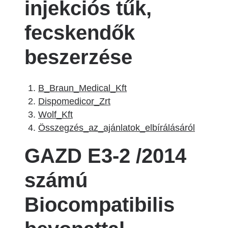
injekciós tűk,
fecskendők
beszerzése
B_Braun_Medical_Kft
Dispomedicor_Zrt
Wolf_Kft
Összegzés_az_ajánlatok_elbírálásáról
GAZD E3-2 /2014
számú
Biocompatibilis