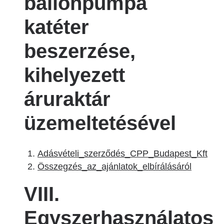
ballonpumpa
katéter
beszerzése,
kihelyezett
áruraktár
üzemeltetésével
Adásvételi_szerződés_CPP_Budapest_Kft
Összegzés_az_ajánlatok_elbírálásáról
VIII.
Egyszerhasználatos