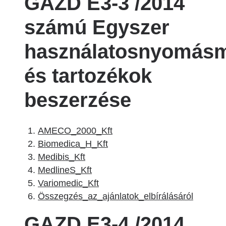
GAZD E3-3 /2014
számú Egyszer
használatosnyomás
és tartozékok
beszerzése
AMECO_2000_Kft
Biomedica_H_Kft
Medibis_Kft
MedlineS_Kft
Variomedic_Kft
Összegzés_az_ajánlatok_elbírálásáról
GAZD E3-4 /2014