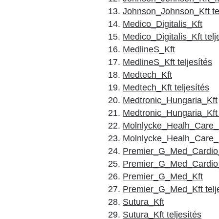
Johnson_Johnson_Kft tel
Medico_Digitalis_Kft
Medico_Digitalis_Kft telj
MedlineS_Kft
MedlineS_Kft teljesítés
Medtech_Kft
Medtech_Kft teljesítés
Medtronic_Hungaria_Kft
Medtronic_Hungaria_Kft t
Molnlycke_Healh_Care_
Molnlycke_Healh_Care_Kf
Premier_G_Med_Cardio
Premier_G_Med_Cardio_K
Premier_G_Med_Kft
Premier_G_Med_Kft telj
Sutura_Kft
Sutura_Kft teljesítés