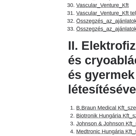
Vascular_Venture_Kft
Vascular_Venture_Kft tel
Összegzés_az_ajánlatok_
Összegzés_az_ajánlatok_
II. Elektrof
és cryoablá
és gyermek 
létesítéséve
B.Braun Medical Kft_sz
Biotronik Hungária Kft_
Johnson & Johnson Kft_
Medtronic Hungária Kft