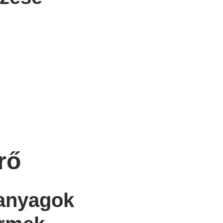
rő
 anyagok