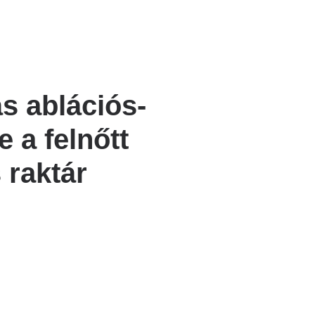
ás ablációs-
 a felnőtt
 raktár