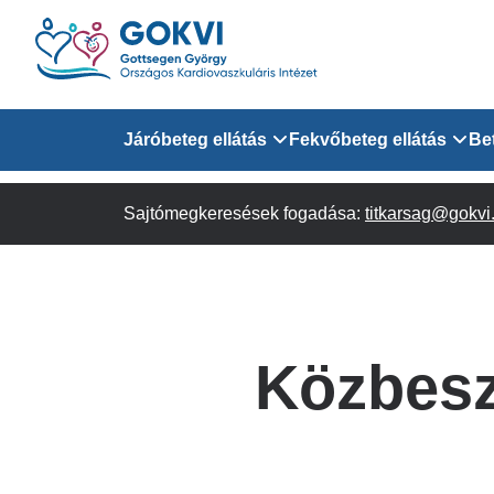
Ugrás
a
tartalomra
Domain
Járóbeteg ellátás
Fekvőbeteg ellátás
Be
menu
Sajtómegkeresések fogadása:
Járóbeteg Információk
Felnőtt Kardiológiai 
titkarsag@gokvi
for
Szakrendeléseink
Felnőtt Szívsebészeti
Érsebészeti Osztály
GOKVI
Felnőtt Kardiovaszku
Közbesz
(main)
Felnőtt Szív- és Érse
AITO
Sürgősségi Betegellá