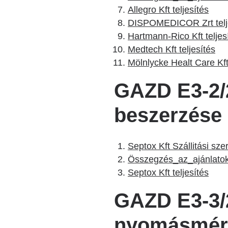
Allegro Kft teljesítés
DISPOMEDICOR Zrt telj
Hartmann-Rico Kft teljes
Medtech Kft teljesítés
Mölnlycke Healt Care Kft 
GAZD E3-2/2
beszerzése
Septox Kft Szállitási sz
Összegzés_az_ajánlatok_
Septox Kft teljesítés
GAZD E3-3/
nyomásmérő