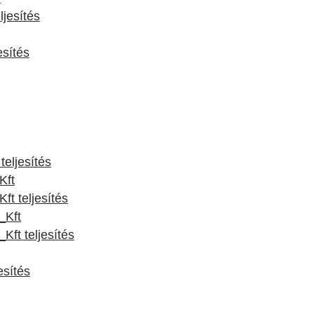
jesítés
esítés
eljesítés
Kft
t teljesítés
_Kft
ft teljesítés
esítés