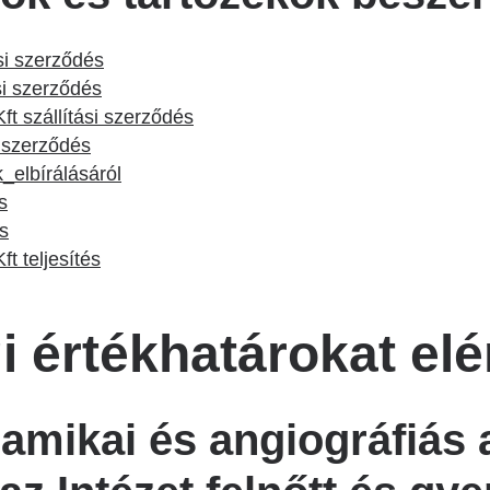
si szerződés
si szerződés
ft szállítási szerződés
i szerződés
elbírálásáról
s
és
t teljesítés
 értékhatárokat elé
amikai és angiográfiás