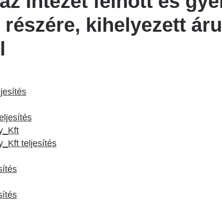
az Intézet felnőtt és gy
részére, kihelyezett áru
l
jesítés
eljesítés
_Kft
ft teljesítés
ítés
sítés
I