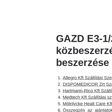
Katéter Terápiás Oszt
Kardiológiai Képalko
Radiológiai Osztály
GAZD E3-1/2
közbeszerz
beszerzése
Allegro Kft Szállítási Sz
DISPOMEDICOR Zrt Szál
Hartmann-Rico Kft Száll
Medtech Kft Szállítási s
Mölnlycke Healt Care Kft
Összegzés_az_ajánlatok_