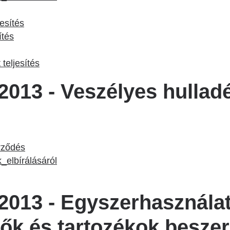
esítés
ítés
teljesítés
013 - Veszélyes hullad
erződés
elbírálásáról
2013 - Egyszerhasznála
k és tartozékok besze