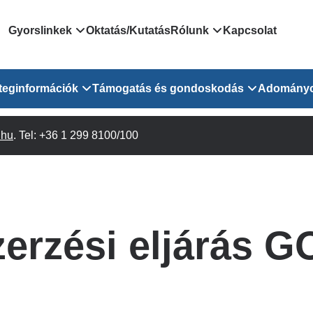
Domain
Gyorslinkek
Oktatás/Kutatás
Rólunk
Kapcsolat
menu
Járóbeteg Irányítási Rendszer
Bemutatkozás/vezetős
teginformációk
Támogatás és gondoskodás
Adomány
for
Országos Online Várólista
Rendezvényeink
Rendszer
Osztály
.hu
Orvosaink
. Tel: +36 1 299 8100/100
Pszichológusok
Híreink
GOKVI
EESZT - Egészségablak
 Osztály
Beavatkozások
Gyógytornászok
Dolgozz a GOKVI-ban!
EESZT - Információs portál
(alt)
Vizsgálatok
Gyógyszertár
Pályázatok
Sürgősségi ügyeletkereső
láris ITO
Leletek és laboreredmények
Csoportos foglalkozások
Egészségfejlesztő kórh
erzési eljárás G
lekérése
felnőtt betegeinknek
Egységes alapellátási ügyeleti
bészet
Közérdekű adatok
rendszer
Egészségügyi dokumentáció
Prevenció
kikérő lap
Háziorvosi körzetek Pest
tó Osztály
Szociális munkás
vármegyére vonatkozóan