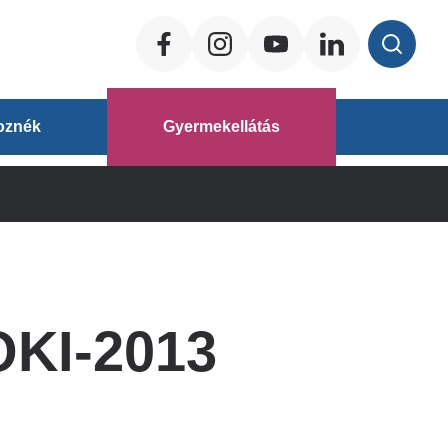
Social
ég
oznék
Gyermekellátás
áz
OKI-2013