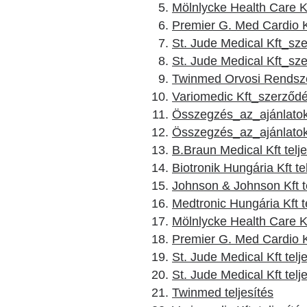
Mölnlycke Health Care 
Premier G. Med Cardio 
St. Jude Medical Kft_sz
St. Jude Medical Kft_sz
Twinmed Orvosi Rendsze
Variomedic Kft_szerződ
Összegzés_az_ajánlatok_
Összegzés_az_ajánlatok_
B.Braun Medical Kft telje
Biotronik Hungária Kft te
Johnson & Johnson Kft te
Medtronic Hungária Kft te
Mölnlycke Health Care Kf
Premier G. Med Cardio Kf
St. Jude Medical Kft telj
St. Jude Medical Kft telj
Twinmed teljesítés