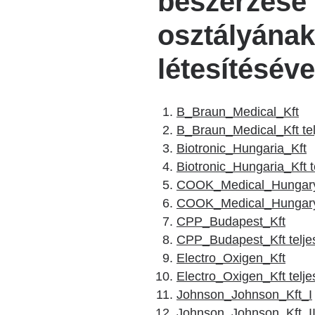
beszerzése 
osztályának 
létesítéséve
B_Braun_Medical_Kft
B_Braun_Medical_Kft tel
Biotronic_Hungaria_Kft
Biotronic_Hungaria_Kft t
COOK_Medical_Hungary
COOK_Medical_Hungary_K
CPP_Budapest_Kft
CPP_Budapest_Kft teljes
Electro_Oxigen_Kft
Electro_Oxigen_Kft telje
Johnson_Johnson_Kft_I
Johnson_Johnson_Kft_I