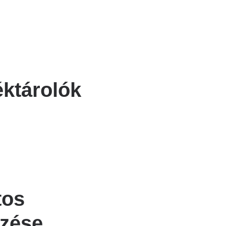
éktárolók
tos
rzése