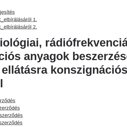
jesítés
elbírálásáról 1.
elbírálásáról 2.
iziológiai, rádiófrekvenci
ciós anyagok beszerzése
ellátásra konszignációs
l
erződés
szerződés
szerződés
_szerződés