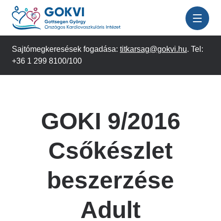
Ugrás
a
tartalomra
Sajtómegkeresések fogadása:
titkarsag@gokvi.hu
. Tel:
+36 1 299 8100/100
GOKI 9/2016
Csőkészlet
beszerzése
Adult