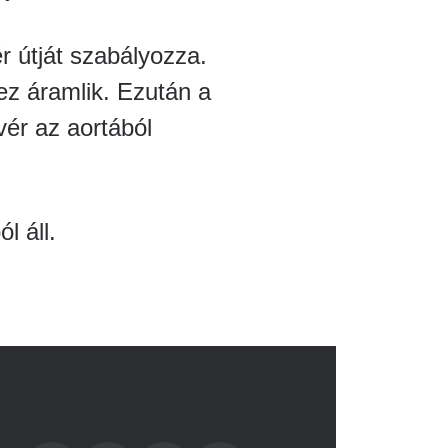
r útját szabályozza.
hez áramlik. Ezután a
ér az aortából
l áll.