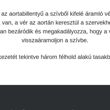
Betegtájékoztatók
ály
Rehabilitáció Füreden
Patika ügyeleti link Pest
az aortabillentyű a szívből kifelé áramló vé
Látogatóknak
vármegyére vonatkozóan
tó Osztály
a van, a vér az aortán keresztül a szervek
Szolgáltatásaink
Egészségértés
rsan bezáródik és megakadályozza, hogy a v
A szív atlasza
Nemzeti szívinfarktus regiszter
visszaáramoljon a szívbe.
ezetét tekintve három félhold alakú tasakbó