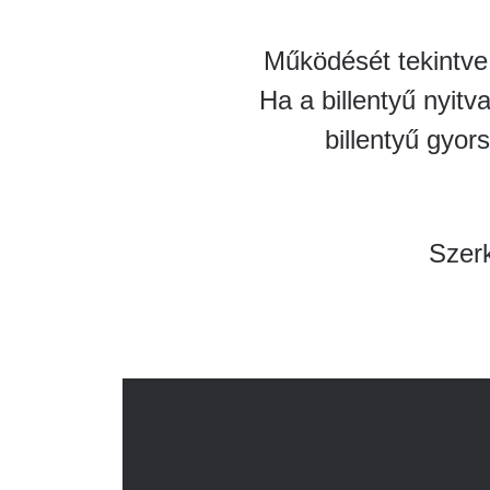
Katéter Terápiás Oszt
Működését tekintve 
Kardiológiai Képalko
Ha a billentyű nyitv
Radiológiai Osztály
billentyű gyo
Szerk