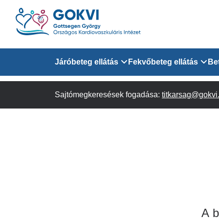
Ugrás
a
tartalomra
Domain
Járóbeteg ellátás
Fekvőbeteg ellátás
Be
menu
Sajtómegkeresések fogadása:
Járóbeteg Információk
Felnőtt Kardiológiai 
titkarsag@gokvi
for
Szakrendeléseink
Felnőtt Szívsebészeti
Érsebészeti Osztály
GOKVI
Felnőtt Kardiovaszku
(main)
Felnőtt Szív- és Érse
AITO
A b
Sürgősségi Betegellá