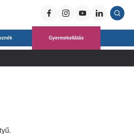
Social
ég
oznék
Gyermekellátás
áz
tyű.